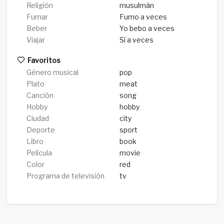
Religión
musulmán
Fumar
Fumo a veces
Beber
Yo bebo a veces
Viajar
Sí a veces
Favoritos
Género musical
pop
Plato
meat
Canción
song
Hobby
hobby
Ciudad
city
Deporte
sport
Libro
book
Película
movie
Color
red
Programa de televisión
tv