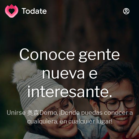
Conoce gente
nueva e
interesante.
Unirse 奥森Demo, ¡Donde puedas conocer a
cualquiera, en cualquier lugar!